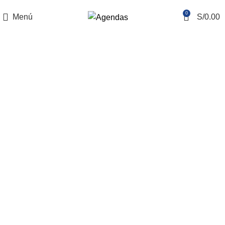
REALIZAMOS ENVÍOS NACIONALES E INTERNACIONALES
0
Menú
S/
0.00
Romantic