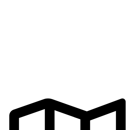
Productos
Carrito
Mi cuenta
Finalizar compra
Libro de reclamaciones
Términos y Condiciones
CONTÁCTENOS