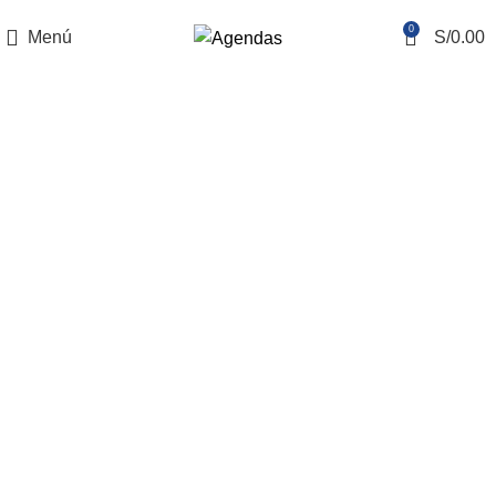
REALIZAMOS ENVÍOS NACIONALES E INTERNACIONALES
0
Menú
S/
0.00
Sin categoría