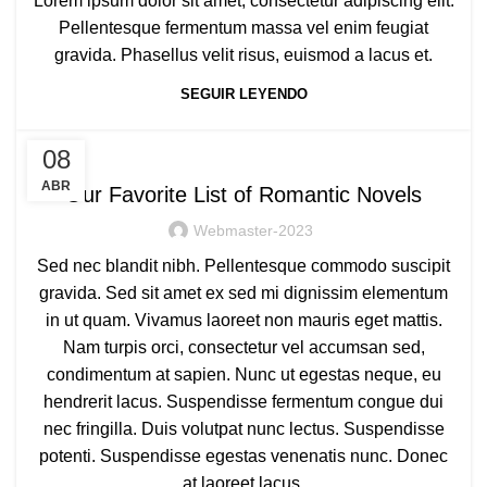
Lorem ipsum dolor sit amet, consectetur adipiscing elit.
Pellentesque fermentum massa vel enim feugiat
gravida. Phasellus velit risus, euismod a lacus et.
SEGUIR LEYENDO
ROMANTIC
08
ABR
Our Favorite List of Romantic Novels
Webmaster-2023
Sed nec blandit nibh. Pellentesque commodo suscipit
gravida. Sed sit amet ex sed mi dignissim elementum
in ut quam. Vivamus laoreet non mauris eget mattis.
Nam turpis orci, consectetur vel accumsan sed,
condimentum at sapien. Nunc ut egestas neque, eu
hendrerit lacus. Suspendisse fermentum congue dui
nec fringilla. Duis volutpat nunc lectus. Suspendisse
potenti. Suspendisse egestas venenatis nunc. Donec
at laoreet lacus.