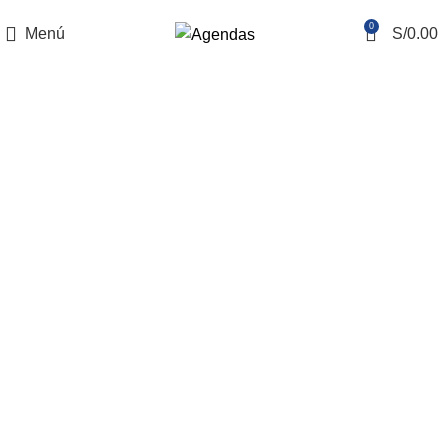
REALIZAMOS ENVÍOS NACIONALES E INTERNACIONALES
0
Menú
S/
0.00
Tag Archives: book