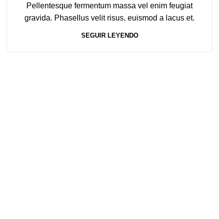
Pellentesque fermentum massa vel enim feugiat
gravida. Phasellus velit risus, euismod a lacus et.
SEGUIR LEYENDO
INFORMACIÓN
Política de privacidad
Contáctenos
Libro de reclamaciones
Política de devoluciones y reembolsos
Preguntas Frecuentes
Términos y Condiciones