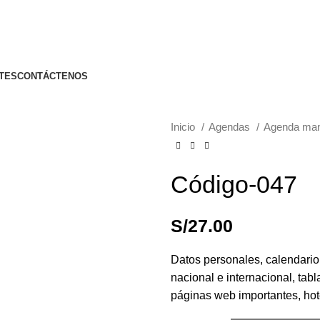
REALIZAMOS ENVÍOS NACIONALES E INTERNACIONALE
TES
CONTÁCTENOS
Inicio
Agendas
Agenda man
Código-047
S/
27.00
Datos personales, calendario
nacional e internacional, tab
páginas web importantes, hote