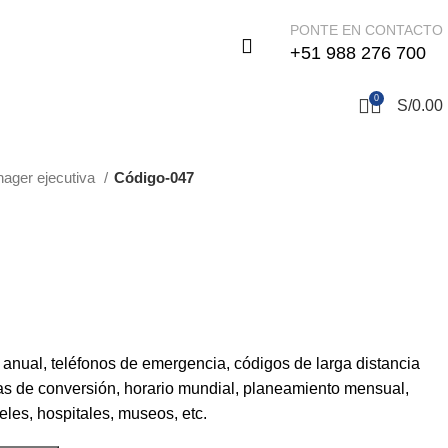
S
PONTE EN CONTACTO
+51 988 276 700
0
S/
0.00
ager ejecutiva
Código-047
 anual, teléfonos de emergencia, códigos de larga distancia
las de conversión, horario mundial, planeamiento mensual,
les, hospitales, museos, etc.