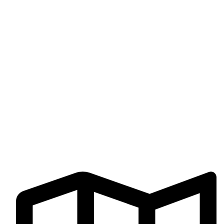
Productos
Carrito
Mi cuenta
Finalizar compra
Libro de reclamaciones
Términos y Condiciones
CONTÁCTENOS