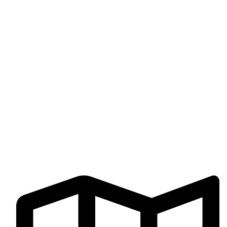
Productos
Carrito
Mi cuenta
Finalizar compra
Libro de reclamaciones
Términos y Condiciones
CONTÁCTENOS