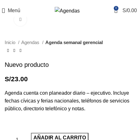
REALIZAMOS ENVÍOS NACIONALES E INTERNACIONALES
0
Menú
S/
0.00
Haga Click para agrandar
Inicio
Agendas
Agenda semanal gerencial
Nuevo producto
S/
23.00
Agenda cuenta con planeador diario – ejecutivo. Incluye
fechas cívicas y ferias nacionales, teléfonos de servicios
público, directorio telefónico y notas.
AÑADIR AL CARRITO