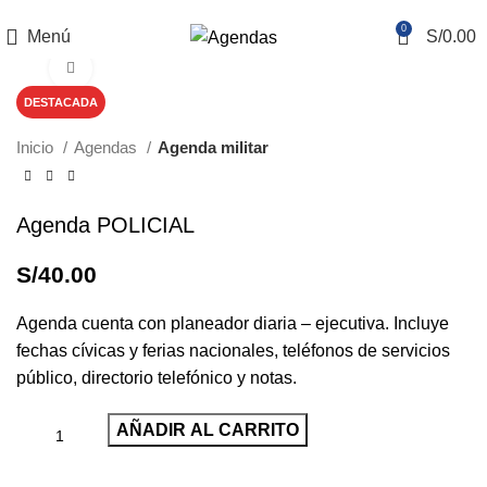
REALIZAMOS ENVÍOS NACIONALES E INTERNACIONALES
0
Menú
S/
0.00
Haga Click para agrandar
DESTACADA
Inicio
Agendas
Agenda militar
Agenda POLICIAL
S/
40.00
Agenda cuenta con planeador diaria – ejecutiva. Incluye
fechas cívicas y ferias nacionales, teléfonos de servicios
público, directorio telefónico y notas.
AÑADIR AL CARRITO
Pedir por WhatsApp